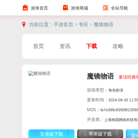
游侠首页
游侠商城
全站导航
当前位置：
手游首页 >
专区 >
魔镜物语
首页
资讯
下载
攻略
魔镜物语
童话经典
游戏类型：
角色扮演
更新时间：
2024-09-30 11:5
MD5：
fa7e388c8390f02356898a776
开发商：
上海猗国网络科技有
安卓版下载
苹果版下载
雷