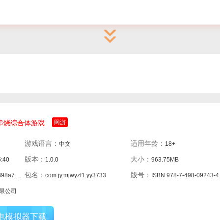
串烧综合体游戏
网游
游戏语言：
适用年龄：
中文
18+
版本：
大小：
5:40
1.0.0
963.75MB
包名：
版号：
0bab553
com.jy.mjwyzf1.yy3733
ISBN 978-7-498-09243-4
限公司
电模拟器下载