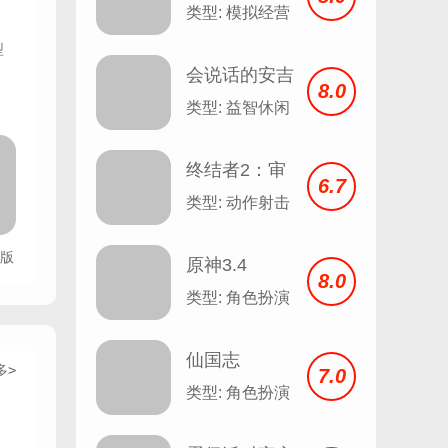
版
类型: 模拟经营
型
会说话的安吉
。
8.0
拉 Talking
类型: 益智休闲
Angela v2.3
终结者2：审
6.7
判日
类型: 动作射击
s版
原神3.4
8.0
类型: 角色扮演
仙国志
多>
7.0
类型: 角色扮演