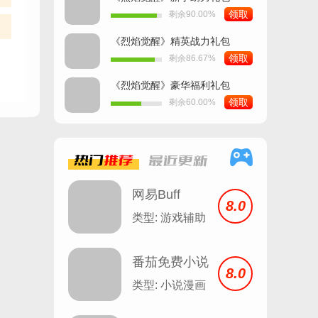
领取
剩余90.00%
《烈焰觉醒》精英战力礼包
领取
剩余86.67%
《烈焰觉醒》豪华福利礼包
领取
剩余60.00%
热门
推荐
最近
更新
网易Buff
8.0
类型: 游戏辅助
番茄免费小说
8.0
安卓
类型: 小说漫画