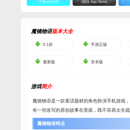
(下载apk文件)
(前往 App Store)
广告
魔镜物语
版本大全
0.1折
手游正版
最新版
安卓版
游戏
简介
魔镜物语是一款童话题材的角色扮演手机游戏，
有一些改写的原创故事在里面，既不容易太生疏
魔镜物语特点