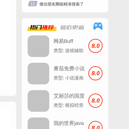
12
微信朋友圈能精准搜索了
热门
推荐
最近
更新
网易Buff
8.0
类型: 游戏辅助
番茄免费小说
8.0
安卓
类型: 小说漫画
艾丽莎的国度
8.0
类型: 模拟经营
我的世界java
8.0