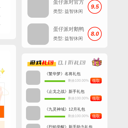
蛋仔派对官方
9.5
服
类型: 益智休闲
蛋仔派对鹅鸭
8.0
杀
类型: 益智休闲
游戏
礼包
0.1折
礼包
《繁华梦》名将礼包
领取
剩余100.00%
《止戈之战》新手礼包
领取
剩余100.00%
《九灵神域》12月礼包
领取
剩余100.00%
《烈焰觉醒》新手助力礼包