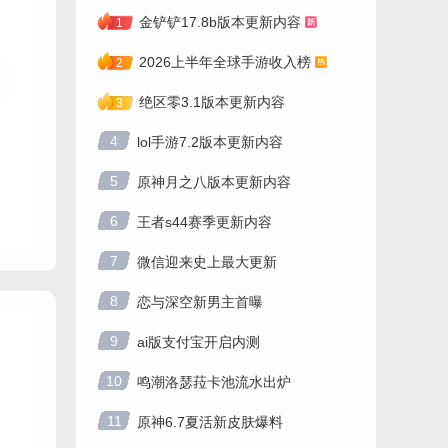
金铲铲17.8b版本更新内容
1
2026上半年全球手游收入榜
2
绝区零3.1版本更新内容
3
4
lol手游7.2版本更新内容
5
原神月之八版本更新内容
6
王者s44赛季更新内容
7
微信迎来史上最大更新
8
恋与深空新男主首曝
9
ai版支付宝开启内测
10
鸣潮洛瑟菈卡池流水出炉
11
原神6.7夏活新皮肤爆料