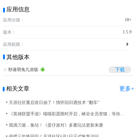
应用信息
18+
应用分级：
1.5.9
版本：
应用权限：
其他版本
秒速萌兔九游版
下载
相关文章
更多+
天涯社区重启首日崩了！情怀回归遇技术 “翻车”
《英雄联盟手游》喵喵彩蛋限时开启，峡谷全员变猫，等你来撸！
我滴刀盾，集结！《蛋仔派对》多重玩法更新来袭
停摆三年终回归！天涯社区6月1日正式恢复访问