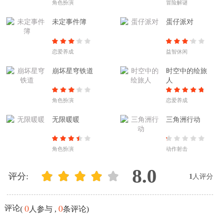
角色扮演
冒险解谜
未定事件簿
蛋仔派对
恋爱养成
益智休闲
崩坏星穹铁道
时空中的绘旅
人
角色扮演
恋爱养成
无限暖暖
三角洲行动
角色扮演
动作射击
8.0
评分:
1
人评分
0
0
评论
(
人参与 ,
条评论)