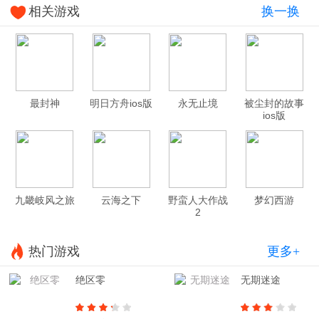
相关游戏
换一换
最封神
明日方舟ios版
永无止境
被尘封的故事
ios版
九畿岐风之旅
云海之下
野蛮人大作战
梦幻西游
2
热门游戏
更多+
绝区零
无期迷途