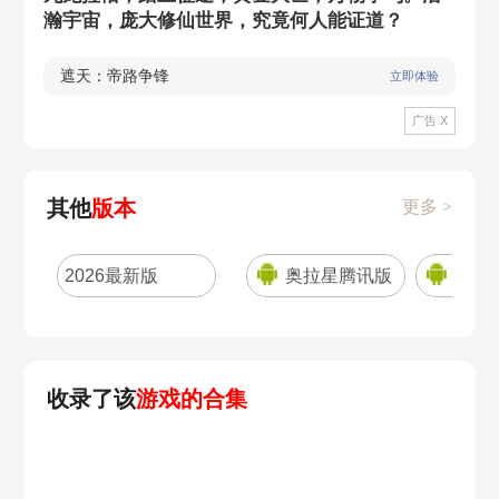
瀚宇宙，庞大修仙世界，究竟何人能证道？
遮天：帝路争锋
立即体验
广告 X
其他
版本
更多 >
2026最新版
奥拉星腾讯版
奥拉
收录了该
游戏的合集