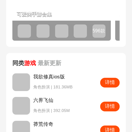
可爱类手游合集
AC
596款
同类
游戏
最新
更新
我欲修真ios版
详情
角色扮演 | 181.36MB
六界飞仙
详情
角色扮演 | 392.05M
莽荒传奇
详情